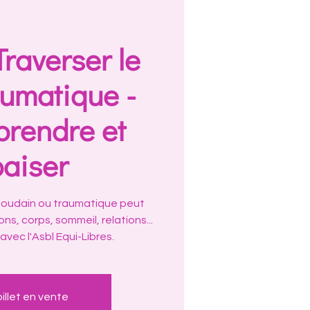
 Traverser le
aumatique -
prendre et
paiser
t soudain ou traumatique peut
ns, corps, sommeil, relations...
avec l'Asbl Equi-Libres.
illet en vente