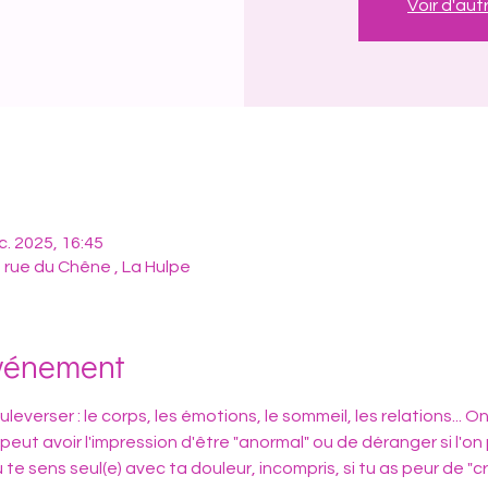
Voir d'au
c. 2025, 16:45
2 rue du Chêne , La Hulpe
événement
leverser : le corps, les émotions, le sommeil, les relations... On
ut avoir l'impression d'être "anormal" ou de déranger si l'on 
tu te sens seul(e) avec ta douleur, incompris, si tu as peur de "