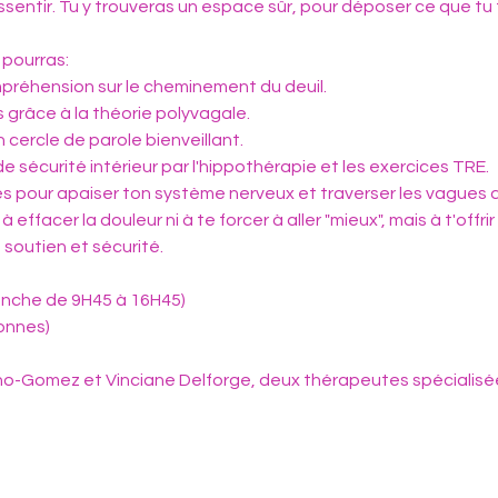
essentir. Tu y trouveras un espace sûr, pour déposer ce que tu
 pourras:
préhension sur le cheminement du deuil.
grâce à la théorie polyvagale.
cercle de parole bienveillant.
 sécurité intérieur par l'hippothérapie et les exercices TRE.
les pour apaiser ton système nerveux et traverser les vagues 
 effacer la douleur ni à te forcer à aller "mieux", mais à t'offr
 soutien et sécurité.
nche de 9H45 à 16H45)
onnes)
o-Gomez et Vinciane Delforge, deux thérapeutes spécialisées