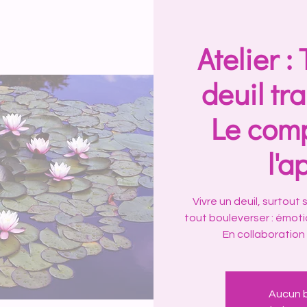
Atelier :
deuil tr
Le com
l'a
Vivre un deuil, surtou
tout bouleverser : émotio
En collaboration 
Aucun b