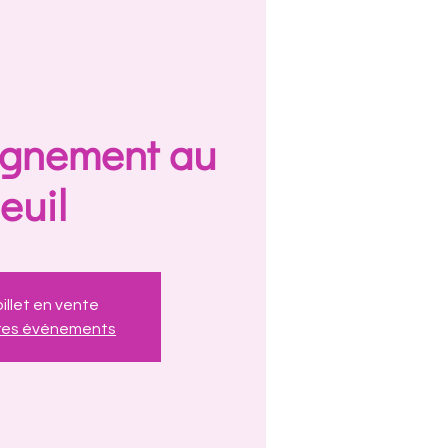
gnement au
euil
illet en vente
tres événements